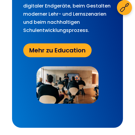
digitaler Endgeräte, beim Gestalten
moderner Lehr- und Lernszenarien
und beim nachhaltigen
Schulentwicklungsprozess.
Mehr zu Education