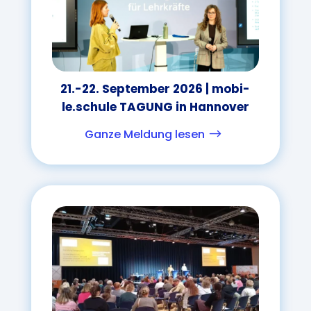
21.-22. Sep­tem­ber 2026 | mo­bi­
le.schu­le TA­GUNG in Hannover
Ganze Meldung lesen
$