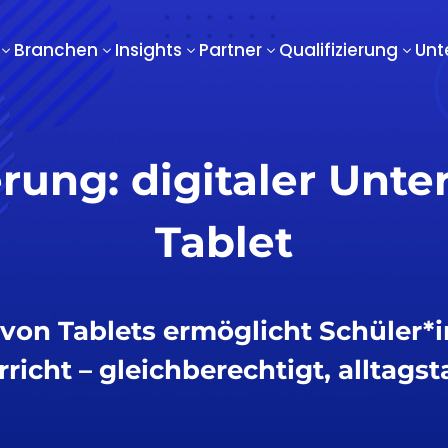
Branchen
Insights
Partner
Qualifizierung
Unt
3
3
3
3
3
erung: digitaler Unte
Tablet
 von Tablets ermöglicht Schüler
richt – gleichberechtigt, alltagst