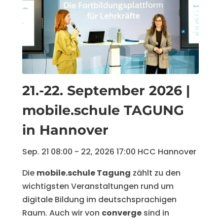
21.-22. Sep­tem­ber 2026 |
mo­bi­le.schu­le TA­GUNG
in Hannover
Sep. 21
08:00
- 22, 2026
17:00
HCC Han­no­ver
Die 
mobile.schule Tagung
 zählt zu den 
wichtigsten Veranstaltungen rund um 
digitale Bildung im deutschsprachigen 
Raum. Auch wir von 
converge
 sind in 