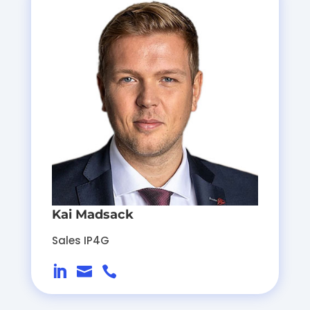
Kai Madsack
Sales IP4G


