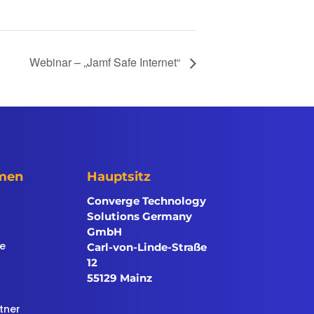
Webinar – „Jamf Safe Internet“
men
Hauptsitz
Converge Technology
Solutions Germany
GmbH
te
Carl-von-Linde-Straße
12
55129 Mainz
tner