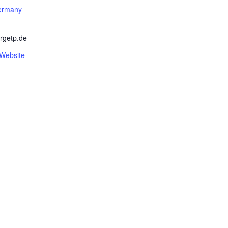
ermany
rgetp.de
-Website