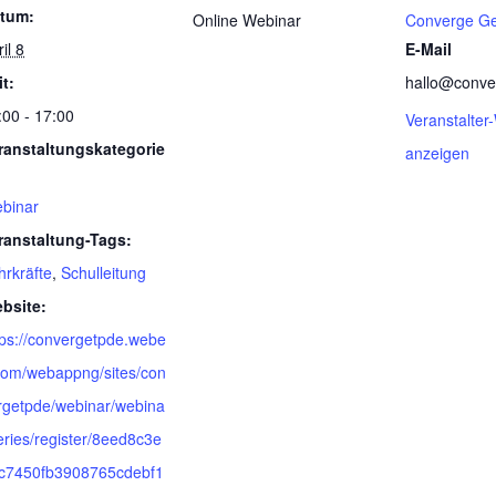
tum:
Online Webinar
Converge G
il 8
E-Mail
it:
hallo@conve
:00 - 17:00
Veranstalter
ranstaltungskategorie
anzeigen
binar
ranstaltung-Tags:
hrkräfte
,
Schulleitung
bsite:
tps://convergetpde.webe
com/webappng/sites/con
rgetpde/webinar/webina
eries/register/8eed8c3e
c7450fb3908765cdebf1