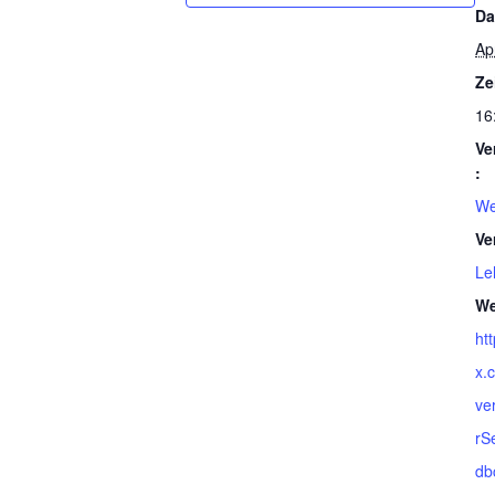
Da
Apr
Ze
16
Ve
:
We
Ve
Le
We
ht
x.
ve
rS
db