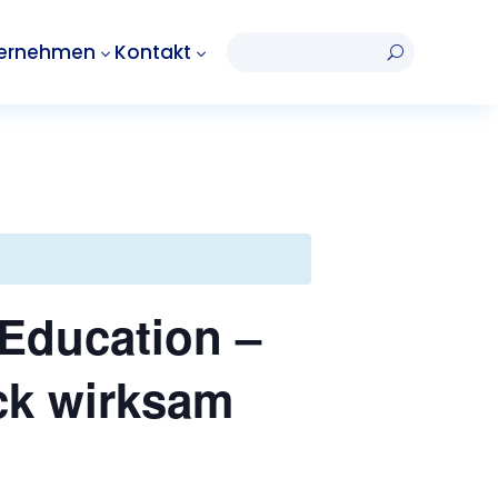
ernehmen
Kontakt
3
3
U
Education –
ck wirksam