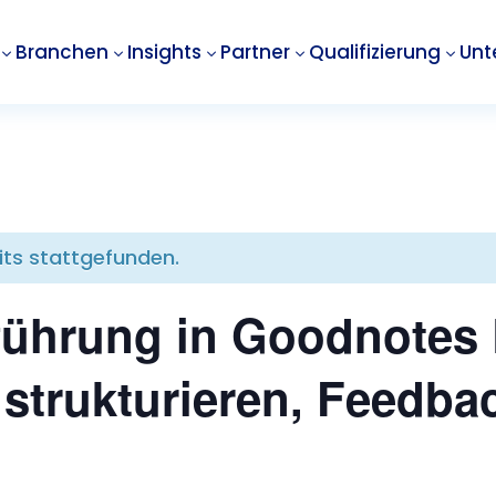
Branchen
Insights
Partner
Qualifizierung
Unt
3
3
3
3
3
its stattgefunden.
führung in Goodnotes 
strukturieren, Feedba