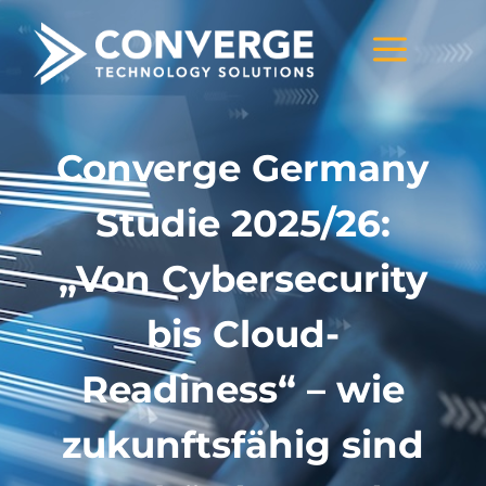
a
Converge Germany
Studie 2025/26:
„Von Cybersecurity
bis Cloud-
Readiness“ – wie
zukunftsfähig sind