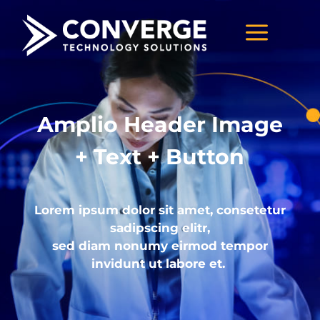
a
Amplio Header Image
+ Text + Button
Lorem ipsum dolor sit amet, consetetur
sadipscing elitr,
sed diam nonumy eirmod tempor
invidunt ut labore et.